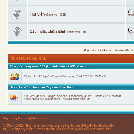
Thư viện
(Đang xem [23])
Ngườ
Cây thuốc chữa bệnh
(Đang xem [5])
Ngườ
Đánh dấu là đã đọc
Nhóm điều h
TÌNH HÌNH DIỄN ĐÀN
Số người đang xem
: 859 (0 thành viên và 859 khách)
Kỷ lục: 33.480 người đã ghé thăm, ngày 10-07-2026 lúc 05:53 AM.
Thống kê - Chợ thông tin Cây cảnh Việt Nam
Chủ đề: 345.939, Bài gửi: 550.787, Thành viên: 48.061,
Thành viên kích hoạt: 21
Chào mừng bạn
8kbetcomcc1
mới gia nhập diễn đàn .
Xây dựng bởi
SangNhuong.com
© 2008 - 2026 Nhóm phát triển website và thành viên SANGNHUONG.COM.
BQT không chịu bất cứ trách nhiệm nào từ nội dung bài viết của thành viên.