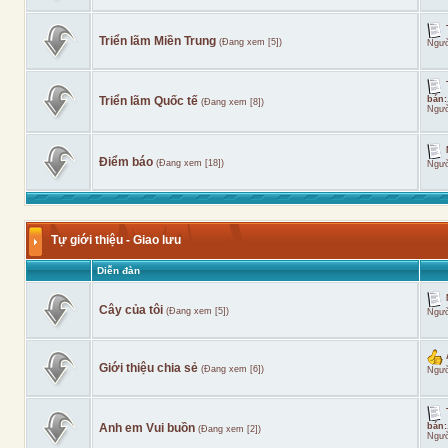
Triển lãm Miền Trung
(Đang xem [5])
Ngườ
Triển lãm Quốc tế
bán:.
(Đang xem [8])
Ngườ
Điểm báo
(Đang xem [18])
Ngườ
Tự giới thiệu - Giao lưu
Diễn đàn
Cây của tôi
(Đang xem [5])
Ngườ
Giới thiệu chia sẻ
(Đang xem [6])
Ngườ
Anh em Vui buồn
bán:.
(Đang xem [2])
Ngườ