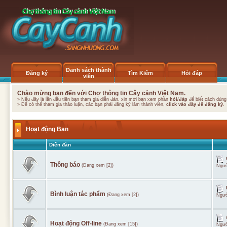
Danh sách thành
Đăng ký
Tìm Kiếm
Hỏi đáp
viên
Chào mừng bạn đến với Chợ thông tin Cây cảnh Việt Nam.
» Nếu đây là lần đầu tiên bạn tham gia diễn đàn, xin mời bạn xem phần
hỏi/đáp
để biết cách dùng
» Để có thể tham gia thảo luận, các bạn phải đăng ký làm thành viên,
click vào đây để đăng ký
.
Hoạt động Ban
Diễn đàn
Thông báo
(Đang xem [2])
Ngườ
Bình luận tác phẩm
(Đang xem [2])
Ngườ
Hoạt động Off-line
(Đang xem [15])
Ngườ