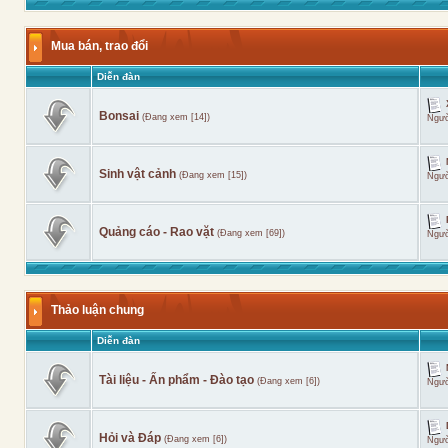
Mua bán, trao đổi
Diễn đàn
Bonsai
(Đang xem [14])
Ngườ
Sinh vật cảnh
(Đang xem [15])
Ngườ
Quảng cáo - Rao vặt
(Đang xem [69])
Ngườ
Thảo luận chung
Diễn đàn
Tài liệu - Ấn phẩm - Đào tạo
(Đang xem [6])
Ngườ
Hỏi và Đáp
(Đang xem [6])
Ngườ