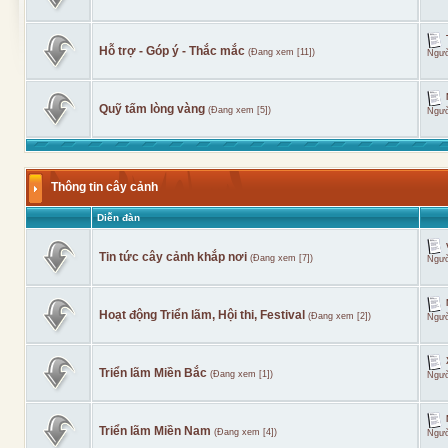
Hỗ trợ - Góp ý - Thắc mắc
(Đang xem [11])
Ngườ
Quỹ tấm lòng vàng
(Đang xem [5])
Ngườ
Thông tin cây cảnh
Diễn đàn
Tin tức cây cảnh khắp nơi
(Đang xem [7])
Ngườ
Hoạt động Triển lãm, Hội thi, Festival
(Đang xem [2])
Ngườ
Triển lãm Miền Bắc
(Đang xem [1])
Ngườ
Triển lãm Miền Nam
(Đang xem [4])
Ngườ