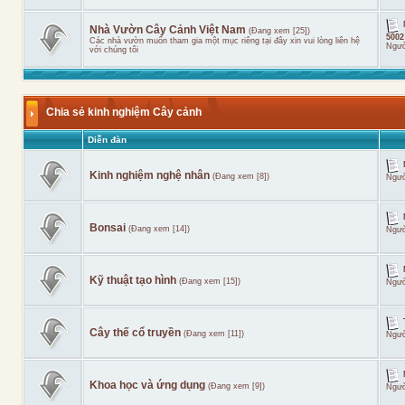
Nhà Vườn Cây Cảnh Việt Nam
(Đang xem [25])
5002
Các nhà vườn muốn tham gia một mục riêng tại đây xin vui lòng liên hệ
Ngườ
với chúng tôi
Chia sẻ kinh nghiệm Cây cảnh
Diễn đàn
Kinh nghiệm nghệ nhân
(Đang xem [8])
Ngườ
Bonsai
(Đang xem [14])
Ngườ
Kỹ thuật tạo hình
(Đang xem [15])
Ngườ
Cây thế cổ truyền
(Đang xem [11])
Ngườ
Khoa học và ứng dụng
(Đang xem [9])
Ngườ