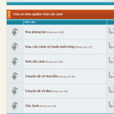
Chia sẻ kinh nghiệm Sinh vật cảnh
Diễn đàn
Hoa phong lan
(Đang xem [24])
Ngườ
Hoa, cây cảnh, kỹ thuật nuôi trồng
(Đang xem [17])
Ngườ
Sinh vật cảnh
(Đang xem [19])
Ngườ
Chuyên đề về Hoa Đào
(Đang xem [6])
Ngườ
Chuyên đề về Mai
(Đang xem [8])
Ngườ
Cây Sanh
(Đang xem [5])
Ngườ