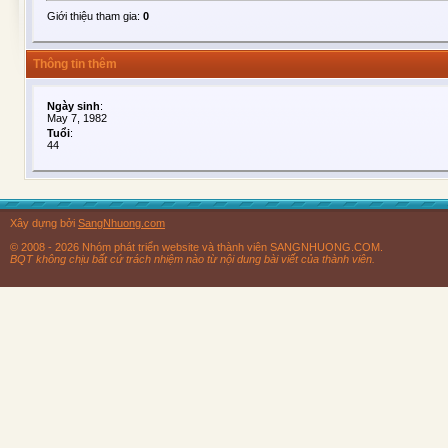
Giới thiệu tham gia:
0
Thông tin thêm
Ngày sinh
:
May 7, 1982
Tuổi
:
44
Xây dựng bởi
SangNhuong.com
© 2008 - 2026 Nhóm phát triển website và thành viên SANGNHUONG.COM.
BQT không chịu bất cứ trách nhiệm nào từ nội dung bài viết của thành viên.