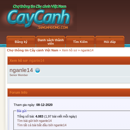
Danh sách thành
Đăng ký
Tìm Kiếm
Hỏi đáp
viên
Chợ thông tin Cây cảnh Việt Nam
»
Xem hồ sơ
» nganle14
Xem hồ sơ
: nganle14
nganle14
Senior Member
Forum Info
Tham gia ngày:
08-12-2020
Bài gửi
Tổng số bài:
4.083
(1,97 bài viết mỗi ngày)
Tìm bài gửi bởi nganle14
Tìm tất cả bài bắt đầu bởi nganle14