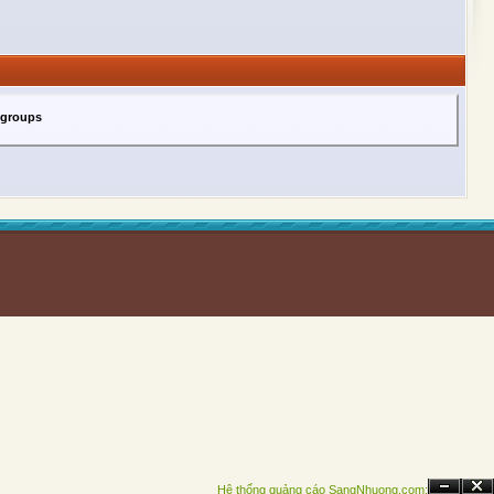
 groups
Hệ thống quảng cáo SangNhuong.com;