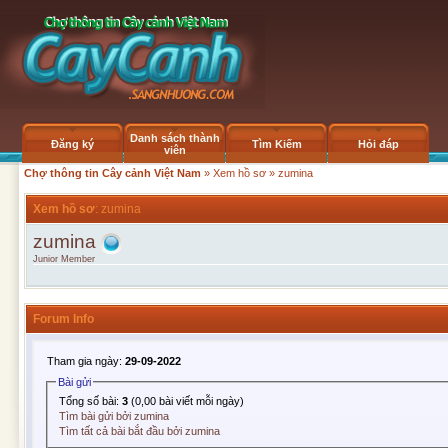
Danh sách thành
Đăng ký
Tìm Kiếm
Hỏi đáp
viên
Chợ thông tin Cây cảnh Việt Nam
»
Xem hồ sơ
» zumina
Xem hồ sơ
: zumina
zumina
Junior Member
Forum Info
Tham gia ngày:
29-09-2022
Bài gửi
Tổng số bài:
3
(0,00 bài viết mỗi ngày)
Tìm bài gửi bởi zumina
Tìm tất cả bài bắt đầu bởi zumina