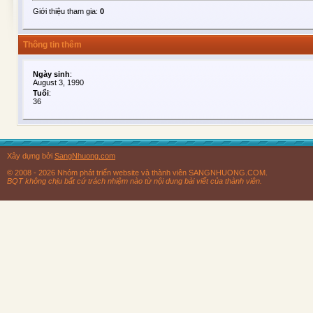
Giới thiệu tham gia:
0
Thông tin thêm
Ngày sinh
:
August 3, 1990
Tuổi
:
36
Xây dựng bởi
SangNhuong.com
© 2008 - 2026 Nhóm phát triển website và thành viên SANGNHUONG.COM.
BQT không chịu bất cứ trách nhiệm nào từ nội dung bài viết của thành viên.