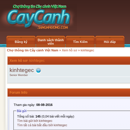
Danh sách thành
Đăng ký
Tìm Kiếm
Hỏi đáp
viên
Chợ thông tin Cây cảnh Việt Nam
»
Xem hồ sơ
» kinhtegec
Xem hồ sơ
: kinhtegec
kinhtegec
Senior Member
Forum Info
Tham gia ngày:
08-08-2016
Bài gửi
Tổng số bài:
145
(0,04 bài viết mỗi ngày)
Tìm bài gửi bởi kinhtegec
Tìm tất cả bài bắt đầu bởi kinhtegec