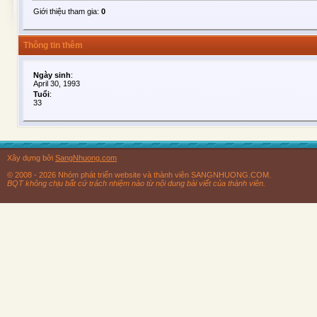
Giới thiệu tham gia:
0
Thông tin thêm
Ngày sinh
:
April 30, 1993
Tuổi
:
33
Xây dựng bởi
SangNhuong.com
© 2008 - 2026 Nhóm phát triển website và thành viên SANGNHUONG.COM.
BQT không chịu bất cứ trách nhiệm nào từ nội dung bài viết của thành viên.