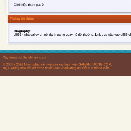
Giới thiệu tham gia:
0
Thông tin thêm
Biography
:
U888 - nhà cái uy tín nổi danh game quay hũ đổi thưởng. Link truy cập vào u888 c
Xây dựng bởi
SangNhuong.com
© 2008 - 2026 Nhóm phát triển website và thành viên SANGNHUONG.COM.
BQT không chịu bất cứ trách nhiệm nào từ nội dung bài viết của thành viên.