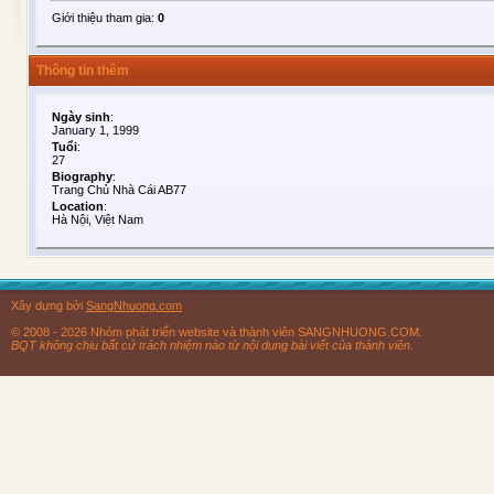
Giới thiệu tham gia:
0
Thông tin thêm
Ngày sinh
:
January 1, 1999
Tuổi
:
27
Biography
:
Trang Chủ Nhà Cái AB77
Location
:
Hà Nội, Việt Nam
Xây dựng bởi
SangNhuong.com
© 2008 - 2026 Nhóm phát triển website và thành viên SANGNHUONG.COM.
BQT không chịu bất cứ trách nhiệm nào từ nội dung bài viết của thành viên.