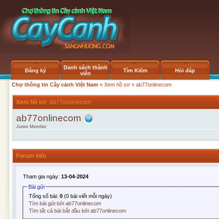
Danh sách thành
Đăng ký
Tìm Kiếm
Hỏi đáp
viên
Chợ thông tin Cây cảnh Việt Nam
»
Xem hồ sơ
» ab77onlinecom
Xem hồ sơ
: ab77onlinecom
ab77onlinecom
Junior Member
Forum Info
Tham gia ngày:
13-04-2024
Bài gửi
Tổng số bài:
0
(0 bài viết mỗi ngày)
Tìm bài gửi bởi ab77onlinecom
Tìm tất cả bài bắt đầu bởi ab77onlinecom