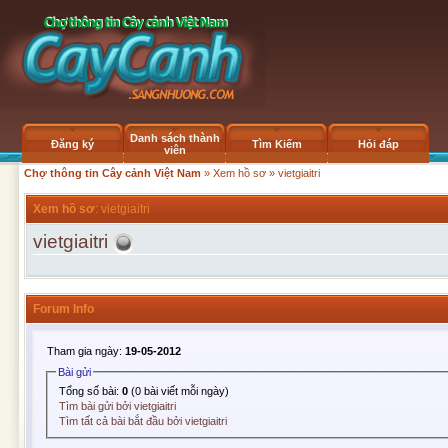
Danh sách thành
Đăng ký
Tìm Kiếm
Hỏi đáp
viên
Chợ thông tin Cây cảnh Việt Nam
»
Xem hồ sơ
» vietgiaitri
Xem hồ sơ
: vietgiaitri
vietgiaitri
Forum Info
Tham gia ngày:
19-05-2012
Bài gửi
Tổng số bài:
0
(0 bài viết mỗi ngày)
Tìm bài gửi bởi vietgiaitri
Tìm tất cả bài bắt đầu bởi vietgiaitri