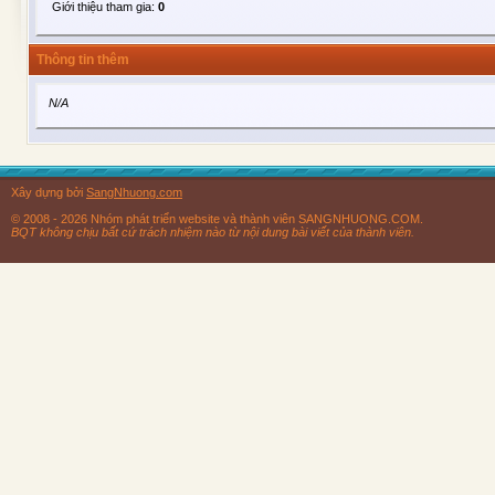
Giới thiệu tham gia:
0
Thông tin thêm
N/A
Xây dựng bởi
SangNhuong.com
© 2008 - 2026 Nhóm phát triển website và thành viên SANGNHUONG.COM.
BQT không chịu bất cứ trách nhiệm nào từ nội dung bài viết của thành viên.