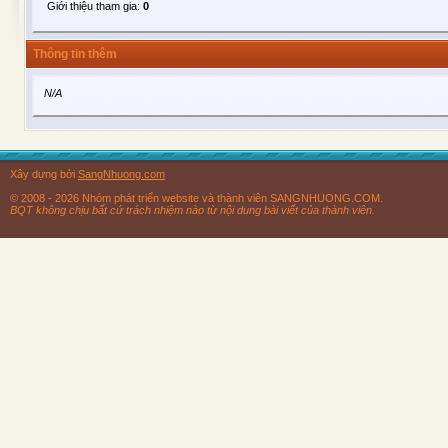
Giới thiệu tham gia:
0
Thông tin thêm
N/A
Xây dựng bởi
SangNhuong.com
© 2008 - 2026 Nhóm phát triển website và thành viên SANGNHUONG.COM.
BQT không chịu bất cứ trách nhiệm nào từ nội dung bài viết của thành viên.