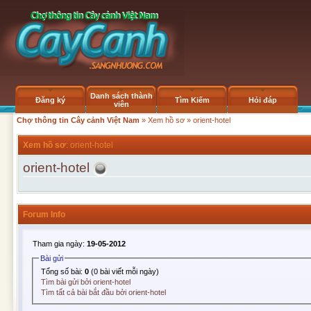
Danh sách thành
Đăng ký
Tìm Kiếm
Hỏi đáp
viên
Chợ thông tin Cây cảnh Việt Nam
»
Xem hồ sơ
» orient-hotel
Xem hồ sơ
: orient-hotel
orient-hotel
Forum Info
Tham gia ngày:
19-05-2012
Bài gửi
Tổng số bài:
0
(0 bài viết mỗi ngày)
Tìm bài gửi bởi orient-hotel
Tìm tất cả bài bắt đầu bởi orient-hotel