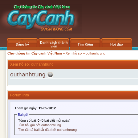
Danh sách thành
Đăng ký
Tìm Kiếm
Hỏi đáp
viên
Chợ thông tin Cây cảnh Việt Nam
»
Xem hồ sơ
» outhanhtrung
Xem hồ sơ
: outhanhtrung
outhanhtrung
Forum Info
Tham gia ngày:
19-05-2012
Bài gửi
Tổng số bài:
0
(0 bài viết mỗi ngày)
Tìm bài gửi bởi outhanhtrung
Tìm tất cả bài bắt đầu bởi outhanhtrung