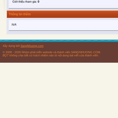
Giới thiệu tham gia:
0
Thông tin thêm
N/A
Xây dựng bởi
SangNhuong.com
© 2008 - 2026 Nhóm phát triển website và thành viên SANGNHUONG.COM.
BQT không chịu bất cứ trách nhiệm nào từ nội dung bài viết của thành viên.