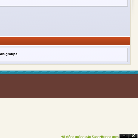
lic groups
Hệ thống quảng cáo SangNhuong.com;