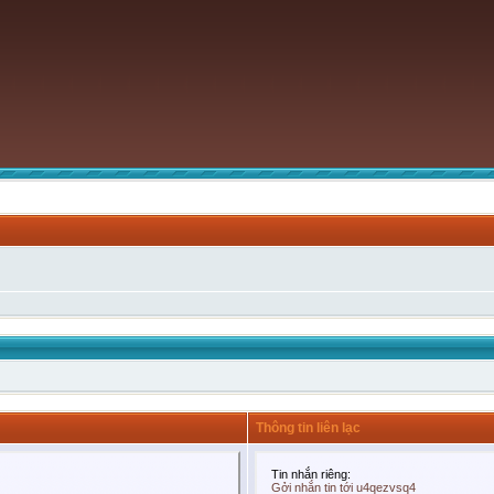
Thông tin liên lạc
Tin nhắn riêng:
Gởi nhắn tin tới u4qezvsq4