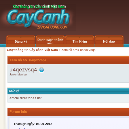
Danh sách thành
Đăng ký
Tìm Kiếm
Hỏi đáp
viên
Chợ thông tin Cây cảnh Việt Nam
»
Xem hồ sơ
» u4qezvsq4
Xem hồ sơ
: u4qezvsq4
u4qezvsq4
Junior Member
Chữ ký
article directories list
Forum Info
Tham gia ngày:
05-09-2012