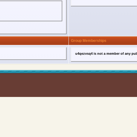
Group Memberships
u4qezvsq4 is not a member of any pub