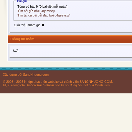
Bài gửi
Tổng số bài:
0
(0 bài viết mỗi ngày)
Tìm bài gửi bởi u4qezvsq4
Tìm tất cả bài bắt đầu bởi u4qezvsq4
Giới thiệu tham gia:
0
Thông tin thêm
N/A
Xây dựng bởi
SangNhuong.com
© 2008 - 2026 Nhóm phát triển website và thành viên SANGNHUONG.COM.
BQT không chịu bất cứ trách nhiệm nào từ nội dung bài viết của thành viên.