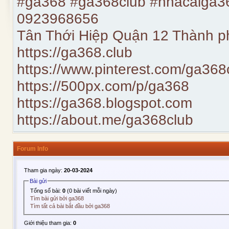
#ga368 #ga368club #nhacaiga3
0923968656
Tân Thới Hiệp Quận 12 Thành p
https://ga368.club
https://www.pinterest.com/ga368
https://500px.com/p/ga368
https://ga368.blogspot.com
https://about.me/ga368club
Forum Info
Tham gia ngày:
20-03-2024
Bài gửi
Tổng số bài:
0
(0 bài viết mỗi ngày)
Tìm bài gửi bởi ga368
Tìm tất cả bài bắt đầu bởi ga368
Giới thiệu tham gia:
0