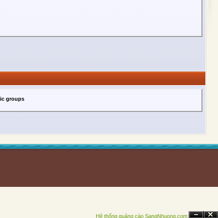
lic groups
Hệ thống quảng cáo SangNhuong.com;