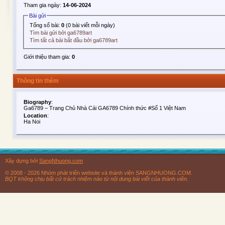
Tham gia ngày:
14-06-2024
Bài gửi
Tổng số bài:
0
(0 bài viết mỗi ngày)
Tìm bài gửi bởi ga6789art
Tìm tất cả bài bắt đầu bởi ga6789art
Giới thiệu tham gia:
0
Thông tin thêm
Biography
:
Ga6789 – Trang Chủ Nhà Cái GA6789 Chính thức #Số 1 Việt Nam
Location
:
Ha Noi
Xây dựng bởi
SangNhuong.com
© 2008 - 2026 Nhóm phát triển website và thành viên SANGNHUONG.COM.
BQT không chịu bất cứ trách nhiệm nào từ nội dung bài viết của thành viên.