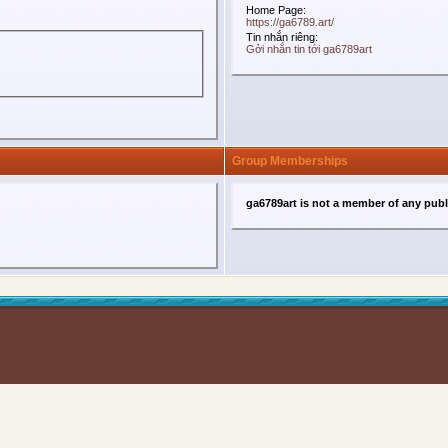
Home Page:
https://ga6789.art/
Tin nhắn riêng:
Gởi nhắn tin tới ga6789art
Group Memberships
ga6789art is not a member of any pub