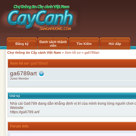
Danh sách thành
Đăng ký
Tìm Kiếm
Hỏi đáp
viên
Chợ thông tin Cây cảnh Việt Nam
»
Xem hồ sơ
» ga6789art
Xem hồ sơ
: ga6789art
ga6789art
Junior Member
Chữ ký
Nhà cái
Ga6789
đang dần khẳng định vị trí của mình trong lòng người chơi 
Website:
https://ga6789.art/
Forum Info