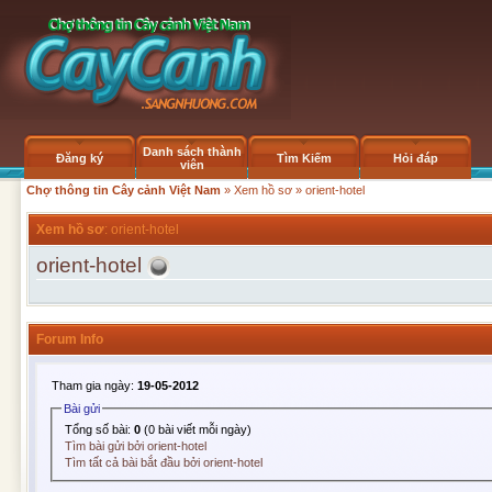
Danh sách thành
Đăng ký
Tìm Kiếm
Hỏi đáp
viên
Chợ thông tin Cây cảnh Việt Nam
»
Xem hồ sơ
» orient-hotel
Xem hồ sơ
: orient-hotel
orient-hotel
Forum Info
Tham gia ngày:
19-05-2012
Bài gửi
Tổng số bài:
0
(0 bài viết mỗi ngày)
Tìm bài gửi bởi orient-hotel
Tìm tất cả bài bắt đầu bởi orient-hotel