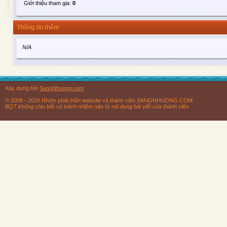
Giới thiệu tham gia:
0
Thông tin thêm
N/A
Xây dựng bởi
SangNhuong.com
© 2008 - 2026 Nhóm phát triển website và thành viên SANGNHUONG.COM.
BQT không chịu bất cứ trách nhiệm nào từ nội dung bài viết của thành viên.