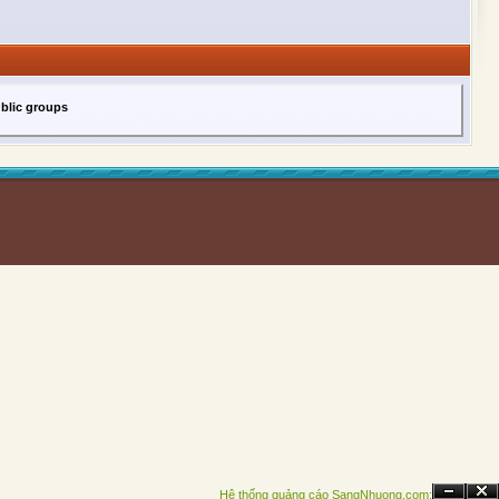
ublic groups
Hệ thống quảng cáo SangNhuong.com;