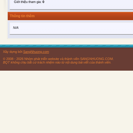
Giới thiệu tham gia:
0
Thông tin thêm
N/A
Xây dựng bởi
SangNhuong.com
© 2008 - 2026 Nhóm phát triển website và thành viên SANGNHUONG.COM.
BQT không chịu bất cứ trách nhiệm nào từ nội dung bài viết của thành viên.