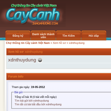
Danh sách thành
Đăng ký
Tìm Kiếm
Hỏi đáp
viên
Chợ thông tin Cây cảnh Việt Nam
»
Xem hồ sơ
» xdnthuydung
Xem hồ sơ
: xdnthuydung
xdnthuydung
Forum Info
Tham gia ngày:
19-05-2012
Bài gửi
Tổng số bài:
0
(0 bài viết mỗi ngày)
Tìm bài gửi bởi xdnthuydung
Tìm tất cả bài bắt đầu bởi xdnthuydung