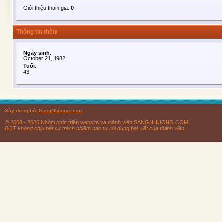
Giới thiệu tham gia:
0
Thông tin thêm
Ngày sinh
:
October 21, 1982
Tuổi
:
43
Xây dựng bởi
SangNhuong.com
© 2008 - 2026 Nhóm phát triển website và thành viên SANGNHUONG.COM.
BQT không chịu bất cứ trách nhiệm nào từ nội dung bài viết của thành viên.