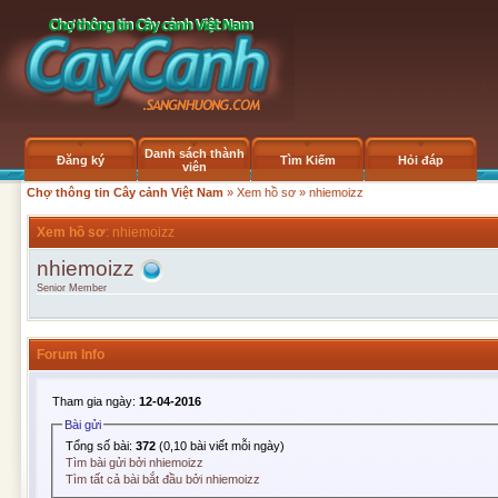
Danh sách thành
Đăng ký
Tìm Kiếm
Hỏi đáp
viên
Chợ thông tin Cây cảnh Việt Nam
»
Xem hồ sơ
» nhiemoizz
Xem hồ sơ
: nhiemoizz
nhiemoizz
Senior Member
Forum Info
Tham gia ngày:
12-04-2016
Bài gửi
Tổng số bài:
372
(0,10 bài viết mỗi ngày)
Tìm bài gửi bởi nhiemoizz
Tìm tất cả bài bắt đầu bởi nhiemoizz