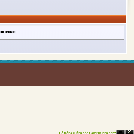
lic groups
Hệ thống quảng cáo SangNhuong.com;