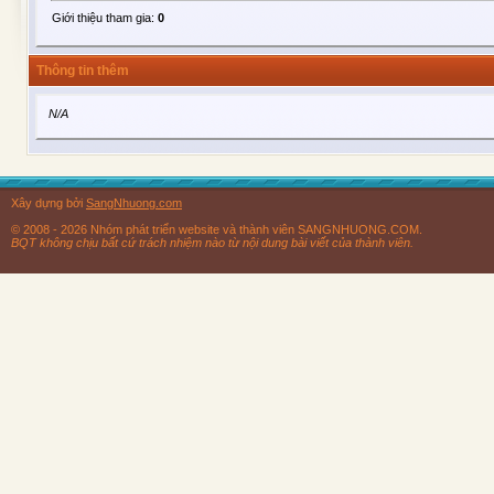
Giới thiệu tham gia:
0
Thông tin thêm
N/A
Xây dựng bởi
SangNhuong.com
© 2008 - 2026 Nhóm phát triển website và thành viên SANGNHUONG.COM.
BQT không chịu bất cứ trách nhiệm nào từ nội dung bài viết của thành viên.