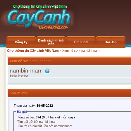
Danh sách thành
Đăng ký
Tìm Kiếm
Hỏi đáp
viên
Chợ thông tin Cây cảnh Việt Nam
»
Xem hồ sơ
» nambinhnam
Xem hồ sơ
: nambinhnam
nambinhnam
Senior Member
Forum Info
Tham gia ngày:
19-05-2012
Bài gửi
Tổng số bài:
374
(0,07 bài viết mỗi ngày)
Tìm bài gửi bởi nambinhnam
Tìm tất cả bài bắt đầu bởi nambinhnam