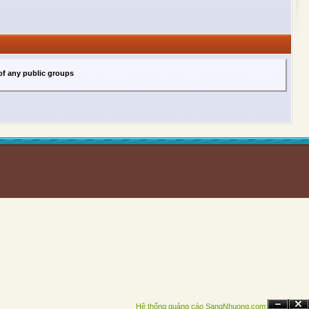
f any public groups
Hệ thống quảng cáo SangNhuong.com;