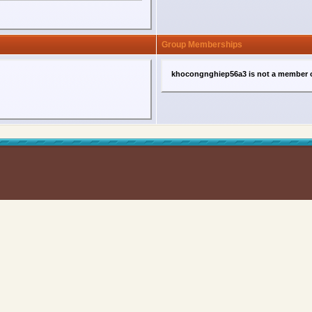
Group Memberships
khocongnghiep56a3 is not a member o