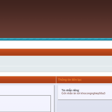
Thông tin liên lạc
Tin nhắn riêng:
Gởi nhắn tin tới khocongnghiep56a3