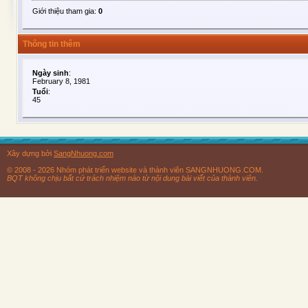
Giới thiệu tham gia:
0
Thông tin thêm
Ngày sinh
:
February 8, 1981
Tuổi
:
45
Xây dựng bởi
SangNhuong.com
© 2008 - 2026 Nhóm phát triển website và thành viên SANGNHUONG.COM.
BQT không chịu bất cứ trách nhiệm nào từ nội dung bài viết của thành viên.