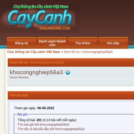
Danh sách thành
Đăng ký
Tìm Kiếm
Hỏi đáp
viên
Chợ thông tin Cây cảnh Việt Nam
»
Xem hồ sơ
» khocongnghiep56a3
Xem hồ sơ
: khocongnghiep56a3
khocongnghiep56a3
Senior Member
Forum Info
Tham gia ngày:
06-06-2022
Bài gửi
Tổng số bài:
201
(0,13 bài viết mỗi ngày)
Tìm bài gửi bởi khocongnghiep56a3
Tìm tất cả bài bắt đầu bởi khocongnghiep56a3