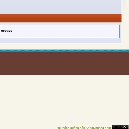
c groups
Hệ thống quảng cáo SangNhuong.com;