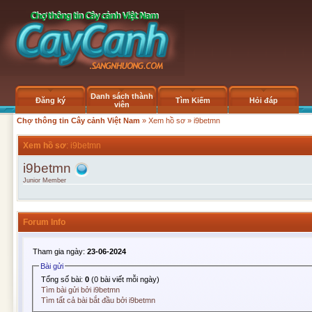
Danh sách thành
Đăng ký
Tìm Kiếm
Hỏi đáp
viên
Chợ thông tin Cây cảnh Việt Nam
»
Xem hồ sơ
» i9betmn
Xem hồ sơ
: i9betmn
i9betmn
Junior Member
Forum Info
Tham gia ngày:
23-06-2024
Bài gửi
Tổng số bài:
0
(0 bài viết mỗi ngày)
Tìm bài gửi bởi i9betmn
Tìm tất cả bài bắt đầu bởi i9betmn