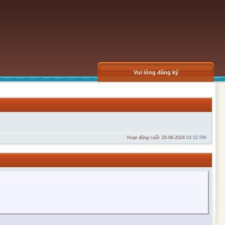
Vui lòng đăng ký
Hoạt động cuối: 25-06-2024
04:32 PM