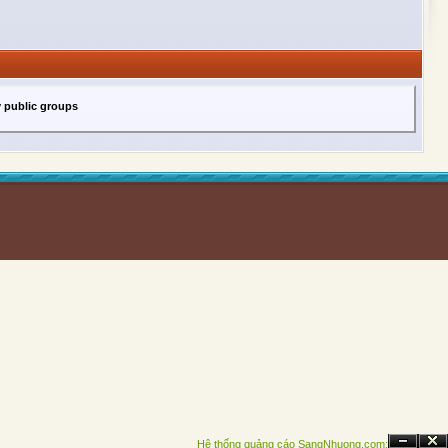
 public groups
Hệ thống quảng cáo SangNhuong.com;