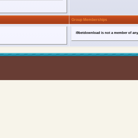
Group Memberships
i9betdownload is not a member of any