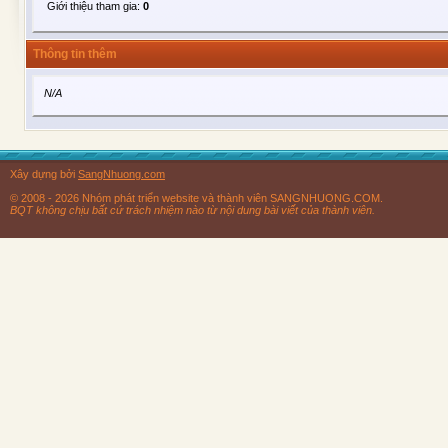
Giới thiệu tham gia:
0
Thông tin thêm
N/A
Xây dựng bởi
SangNhuong.com
© 2008 - 2026 Nhóm phát triển website và thành viên SANGNHUONG.COM.
BQT không chịu bất cứ trách nhiệm nào từ nội dung bài viết của thành viên.