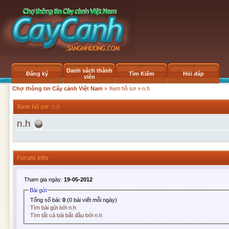
Danh sách thành
Đăng ký
Tìm Kiếm
Hỏi đáp
viên
Chợ thông tin Cây cảnh Việt Nam
»
Xem hồ sơ
» n.h
Xem hồ sơ
: n.h
n.h
Forum Info
Tham gia ngày:
19-05-2012
Bài gửi
Tổng số bài:
0
(0 bài viết mỗi ngày)
Tìm bài gửi bởi n.h
Tìm tất cả bài bắt đầu bởi n.h