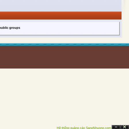
public groups
Hệ thống quảng cáo SangNhuong.com;