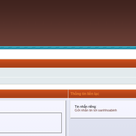
Thông tin liên lạc
Tin nhắn riêng:
Gởi nhắn tin tới oanhhoabinh