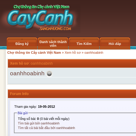
Danh sách thành
Đăng ký
Tìm Kiếm
Hỏi đáp
viên
Chợ thông tin Cây cảnh Việt Nam
»
Xem hồ sơ
» oanhhoabinh
Xem hồ sơ
: oanhhoabinh
oanhhoabinh
Forum Info
Tham gia ngày:
19-05-2012
Bài gửi
Tổng số bài:
0
(0 bài viết mỗi ngày)
Tìm bài gửi bởi oanhhoabinh
Tìm tất cả bài bắt đầu bởi oanhhoabinh