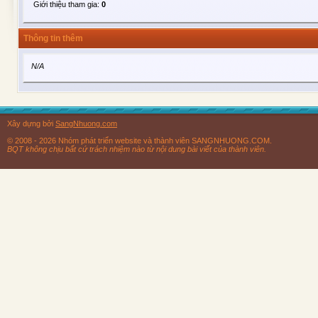
Giới thiệu tham gia:
0
Thông tin thêm
N/A
Xây dựng bởi
SangNhuong.com
© 2008 - 2026 Nhóm phát triển website và thành viên SANGNHUONG.COM.
BQT không chịu bất cứ trách nhiệm nào từ nội dung bài viết của thành viên.