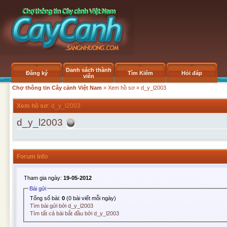
Danh sách thành
Đăng ký
Tìm Kiếm
Hỏi đáp
viên
Chợ thông tin Cây cảnh Việt Nam
»
Xem hồ sơ
» d_y_l2003
Xem hồ sơ
: d_y_l2003
d_y_l2003
Forum Info
Tham gia ngày:
19-05-2012
Bài gửi
Tổng số bài:
0
(0 bài viết mỗi ngày)
Tìm bài gửi bởi d_y_l2003
Tìm tất cả bài bắt đầu bởi d_y_l2003