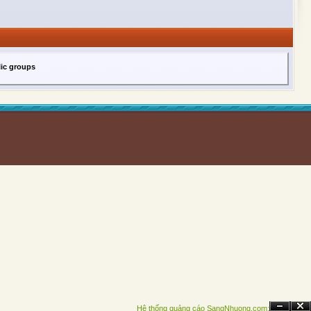
lic groups
Hệ thống quảng cáo SangNhuong.com;