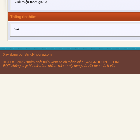
Giới thiệu tham gia:
0
Thông tin thêm
N/A
Xây dựng bởi
SangNhuong.com
© 2008 - 2026 Nhóm phát triển website và thành viên SANGNHUONG.COM.
BQT không chịu bất cứ trách nhiệm nào từ nội dung bài viết của thành viên.