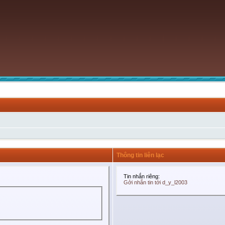
Thông tin liên lạc
Tin nhắn riêng:
Gởi nhắn tin tới d_y_l2003