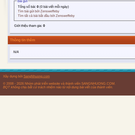
Bài gửi
Tổng số bài:
0
(0 bài viết mỗi ngày)
Tìm bài gửi bởi Zensweffeby
Tìm tất cả bài bắt đầu bởi Zensweffeby
Giới thiệu tham gia:
0
Thông tin thêm
N/A
Xây dựng bởi
SangNhuong.com
© 2008 - 2026 Nhóm phát triển website và thành viên SANGNHUONG.COM.
BQT không chịu bất cứ trách nhiệm nào từ nội dung bài viết của thành viên.