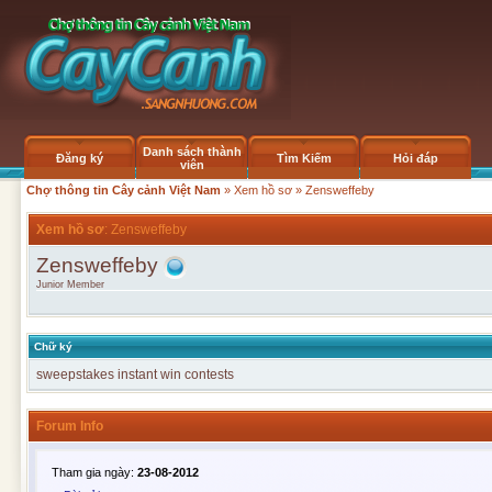
Danh sách thành
Đăng ký
Tìm Kiếm
Hỏi đáp
viên
Chợ thông tin Cây cảnh Việt Nam
»
Xem hồ sơ
» Zensweffeby
Xem hồ sơ
: Zensweffeby
Zensweffeby
Junior Member
Chữ ký
sweepstakes
instant win contests
Forum Info
Tham gia ngày:
23-08-2012