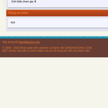
Giới thiệu tham gia:
0
Thông tin thêm
N/A
Xây dựng bởi
SangNhuong.com
© 2008 - 2026 Nhóm phát triển website và thành viên SANGNHUONG.COM.
BQT không chịu bất cứ trách nhiệm nào từ nội dung bài viết của thành viên.