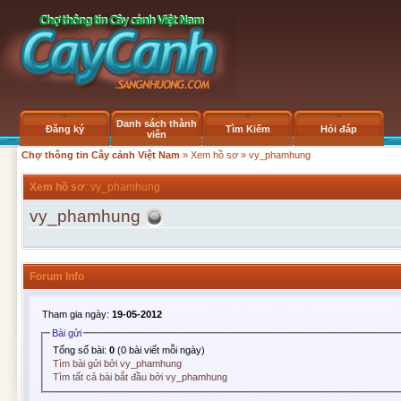
Danh sách thành
Đăng ký
Tìm Kiếm
Hỏi đáp
viên
Chợ thông tin Cây cảnh Việt Nam
»
Xem hồ sơ
» vy_phamhung
Xem hồ sơ
: vy_phamhung
vy_phamhung
Forum Info
Tham gia ngày:
19-05-2012
Bài gửi
Tổng số bài:
0
(0 bài viết mỗi ngày)
Tìm bài gửi bởi vy_phamhung
Tìm tất cả bài bắt đầu bởi vy_phamhung