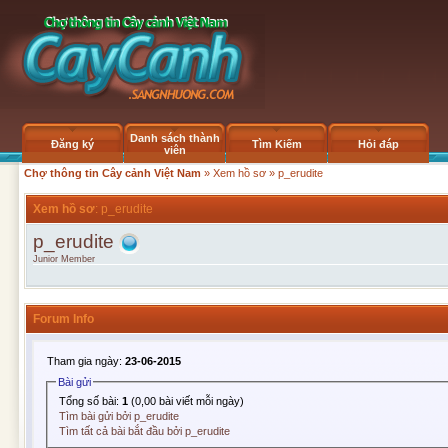
Danh sách thành
Đăng ký
Tìm Kiếm
Hỏi đáp
viên
Chợ thông tin Cây cảnh Việt Nam
»
Xem hồ sơ
» p_erudite
Xem hồ sơ
: p_erudite
p_erudite
Junior Member
Forum Info
Tham gia ngày:
23-06-2015
Bài gửi
Tổng số bài:
1
(0,00 bài viết mỗi ngày)
Tìm bài gửi bởi p_erudite
Tìm tất cả bài bắt đầu bởi p_erudite