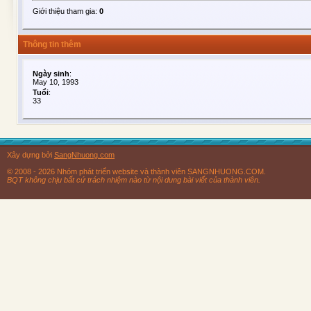
Giới thiệu tham gia:
0
Thông tin thêm
Ngày sinh
:
May 10, 1993
Tuổi
:
33
Xây dựng bởi
SangNhuong.com
© 2008 - 2026 Nhóm phát triển website và thành viên SANGNHUONG.COM.
BQT không chịu bất cứ trách nhiệm nào từ nội dung bài viết của thành viên.