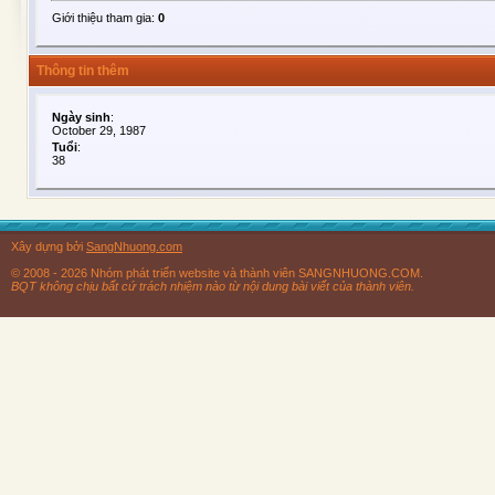
Giới thiệu tham gia:
0
Thông tin thêm
Ngày sinh
:
October 29, 1987
Tuổi
:
38
Xây dựng bởi
SangNhuong.com
© 2008 - 2026 Nhóm phát triển website và thành viên SANGNHUONG.COM.
BQT không chịu bất cứ trách nhiệm nào từ nội dung bài viết của thành viên.