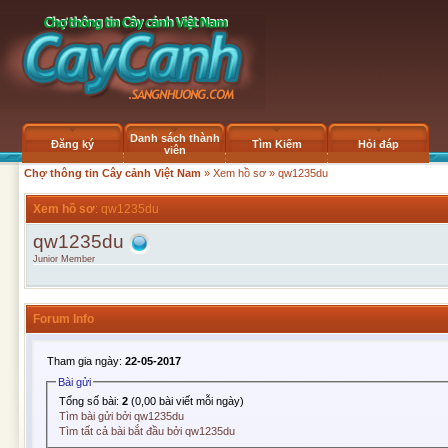
Danh sách thành
Đăng ký
Tìm Kiếm
Hỏi đáp
viên
Chợ thông tin Cây cảnh Việt Nam
»
Xem hồ sơ
» qw1235du
Xem hồ sơ
: qw1235du
qw1235du
Junior Member
Forum Info
Tham gia ngày:
22-05-2017
Bài gửi
Tổng số bài:
2
(0,00 bài viết mỗi ngày)
Tìm bài gửi bởi qw1235du
Tìm tất cả bài bắt đầu bởi qw1235du