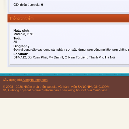
Giới thiệu tham gia:
0
Thông tin thêm
Ngày sinh
:
March 8, 1991
Tuổi
:
35
Biography
:
Đơn vị cung cấp các dòng sản phẩm sơn xây dựng, sơn công nghiệp, sơn chống t
Location
:
BT4-A12, Bùi Xuân Phái, Mỹ Đình II, Q.Nam Từ Liêm, Thành Phố Hà Nội
Xây dựng bởi
SangNhuong.com
© 2008 - 2026 Nhóm phát triển website và thành viên SANGNHUONG.COM.
BQT không chịu bất cứ trách nhiệm nào từ nội dung bài viết của thành viên.