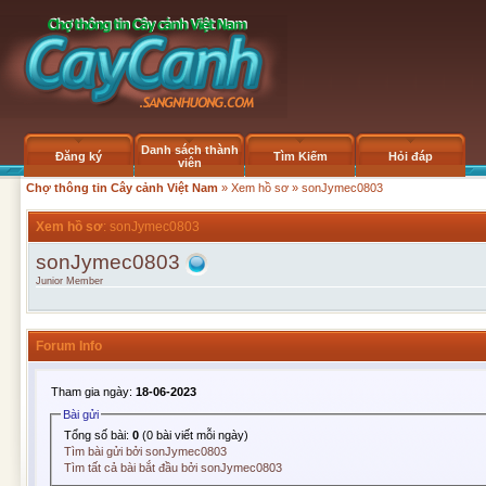
Danh sách thành
Đăng ký
Tìm Kiếm
Hỏi đáp
viên
Chợ thông tin Cây cảnh Việt Nam
»
Xem hồ sơ
» sonJymec0803
Xem hồ sơ
: sonJymec0803
sonJymec0803
Junior Member
Forum Info
Tham gia ngày:
18-06-2023
Bài gửi
Tổng số bài:
0
(0 bài viết mỗi ngày)
Tìm bài gửi bởi sonJymec0803
Tìm tất cả bài bắt đầu bởi sonJymec0803