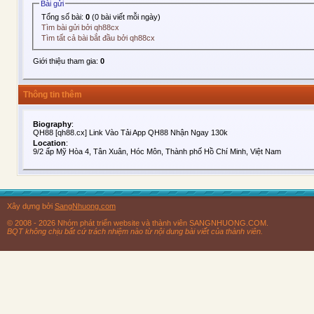
Bài gửi
Tổng số bài:
0
(0 bài viết mỗi ngày)
Tìm bài gửi bởi qh88cx
Tìm tất cả bài bắt đầu bởi qh88cx
Giới thiệu tham gia:
0
Thông tin thêm
Biography
:
QH88 [qh88.cx] Link Vào Tải App QH88 Nhận Ngay 130k
Location
:
9/2 ấp Mỹ Hòa 4, Tân Xuân, Hóc Môn, Thành phố Hồ Chí Minh, Việt Nam
Xây dựng bởi
SangNhuong.com
© 2008 - 2026 Nhóm phát triển website và thành viên SANGNHUONG.COM.
BQT không chịu bất cứ trách nhiệm nào từ nội dung bài viết của thành viên.