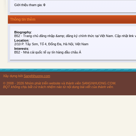
Giới thiệu tham gia:
0
Thông tin thêm
Biography
:
B52 - Trang chủ đăng nhập &amp; đăng ký chính thức tại Việt Nam. Cập nhật link 
Location
:
2/10 P. Tây Sơn, Tổ 4, Đống Đa, Hà Nội, Việt Nam
Interests
:
B52 - Nhà cái quốc tế uy tín hàng đầu châu Á
Xây dựng bởi
SangNhuong.com
© 2008 - 2026 Nhóm phát triển website và thành viên SANGNHUONG.COM.
BQT không chịu bất cứ trách nhiệm nào từ nội dung bài viết của thành viên.