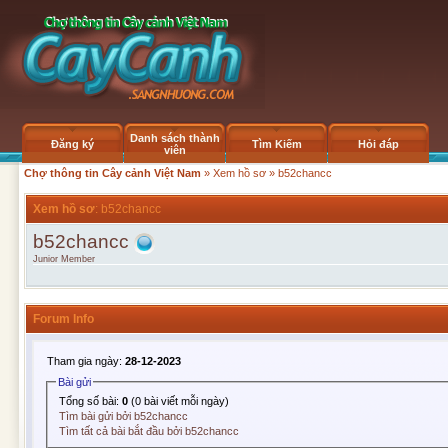
Danh sách thành
Đăng ký
Tìm Kiếm
Hỏi đáp
viên
Chợ thông tin Cây cảnh Việt Nam
»
Xem hồ sơ
» b52chancc
Xem hồ sơ
: b52chancc
b52chancc
Junior Member
Forum Info
Tham gia ngày:
28-12-2023
Bài gửi
Tổng số bài:
0
(0 bài viết mỗi ngày)
Tìm bài gửi bởi b52chancc
Tìm tất cả bài bắt đầu bởi b52chancc