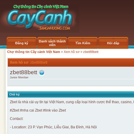
Danh sách thành
Đăng ký
Tìm Kiếm
Hỏi đáp
viên
Chợ thông tin Cây cảnh Việt Nam
»
Xem hồ sơ
» zbet88bett
Xem hồ sơ
: zbet88bett
zbet88bett
Junior Member
Chữ ký
Zbet
là nhà cái uy tín tại Việt Nam, cung cấp loại hình cược thể thao, casin
#Zbet #nha cai Zbet #link vào Zbet
Contact:
- Location: 23 P. Vạn Phúc, Liễu Giai, Ba Đình, Hà Nội