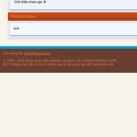
Giới thiệu tham gia:
0
Thông tin thêm
N/A
Xây dựng bởi
SangNhuong.com
© 2008 - 2026 Nhóm phát triển website và thành viên SANGNHUONG.COM.
BQT không chịu bất cứ trách nhiệm nào từ nội dung bài viết của thành viên.