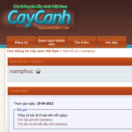
Danh sách thành
Đăng ký
Tìm Kiếm
Hỏi đáp
viên
Chợ thông tin Cây cảnh Việt Nam
»
Xem hồ sơ
» namphuc
Xem hồ sơ
: namphuc
namphuc
Forum Info
Tham gia ngày:
19-05-2012
Bài gửi
Tổng số bài:
0
(0 bài viết mỗi ngày)
Tìm bài gửi bởi namphuc
Tìm tất cả bài bắt đầu bởi namphuc