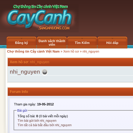
Danh sách thành
Đăng ký
Tìm Kiếm
Hỏi đáp
viên
Chợ thông tin Cây cảnh Việt Nam
»
Xem hồ sơ
» nhi_nguyen
Xem hồ sơ
: nhi_nguyen
nhi_nguyen
Forum Info
Tham gia ngày:
19-05-2012
Bài gửi
Tổng số bài:
0
(0 bài viết mỗi ngày)
Tìm bài gửi bởi nhi_nguyen
Tìm tất cả bài bắt đầu bởi nhi_nguyen