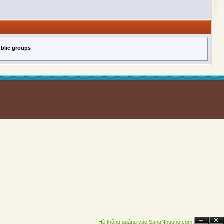
ublic groups
Hệ thống quảng cáo SangNhuong.com;