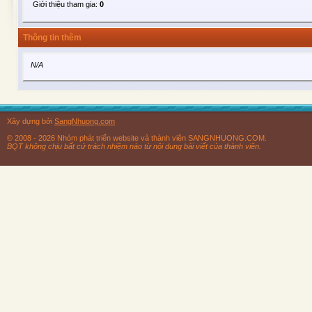
Giới thiệu tham gia:
0
Thông tin thêm
N/A
Xây dựng bởi
SangNhuong.com
© 2008 - 2026 Nhóm phát triển website và thành viên SANGNHUONG.COM.
BQT không chịu bất cứ trách nhiệm nào từ nội dung bài viết của thành viên.