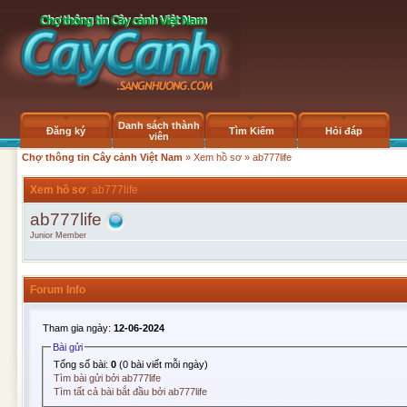
Danh sách thành
Đăng ký
Tìm Kiếm
Hỏi đáp
viên
Chợ thông tin Cây cảnh Việt Nam
»
Xem hồ sơ
» ab777life
Xem hồ sơ
: ab777life
ab777life
Junior Member
Forum Info
Tham gia ngày:
12-06-2024
Bài gửi
Tổng số bài:
0
(0 bài viết mỗi ngày)
Tìm bài gửi bởi ab777life
Tìm tất cả bài bắt đầu bởi ab777life