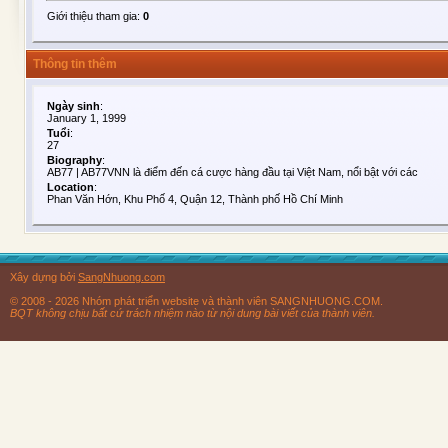
Giới thiệu tham gia:
0
Thông tin thêm
Ngày sinh
:
January 1, 1999
Tuổi
:
27
Biography
:
AB77 | AB77VNN là điểm đến cá cược hàng đầu tại Việt Nam, nổi bật với các
Location
:
Phan Văn Hớn, Khu Phố 4, Quận 12, Thành phố Hồ Chí Minh
Xây dựng bởi
SangNhuong.com
© 2008 - 2026 Nhóm phát triển website và thành viên SANGNHUONG.COM.
BQT không chịu bất cứ trách nhiệm nào từ nội dung bài viết của thành viên.