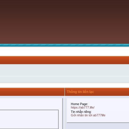
Thông tin liên lạc
Home Page:
https://ab777.life/
Tin nhắn riêng:
Gởi nhắn tin tới ab777life