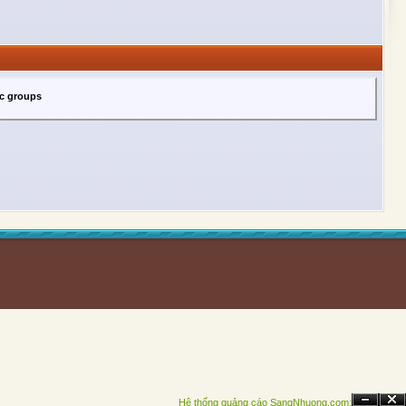
ic groups
Hệ thống quảng cáo SangNhuong.com;