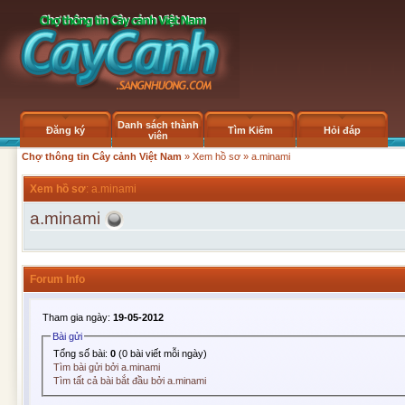
Danh sách thành
Đăng ký
Tìm Kiếm
Hỏi đáp
viên
Chợ thông tin Cây cảnh Việt Nam
»
Xem hồ sơ
» a.minami
Xem hồ sơ
: a.minami
a.minami
Forum Info
Tham gia ngày:
19-05-2012
Bài gửi
Tổng số bài:
0
(0 bài viết mỗi ngày)
Tìm bài gửi bởi a.minami
Tìm tất cả bài bắt đầu bởi a.minami