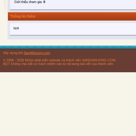
Giới thiệu tham gia:
0
Thông tin thêm
N/A
Xây dựng bởi
SangNhuong.com
© 2008 - 2026 Nhóm phát triển website và thành viên SANGNHUONG.COM.
BQT không chịu bất cứ trách nhiệm nào từ nội dung bài viết của thành viên.