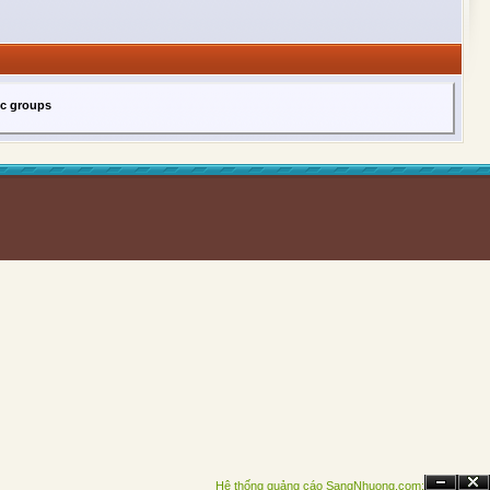
ic groups
Hệ thống quảng cáo SangNhuong.com;