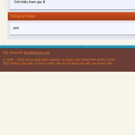
Giới thiệu tham gia:
0
Thông tin thêm
N/A
Xây dựng bởi
SangNhuong.com
© 2008 - 2026 Nhóm phát triển website và thành viên SANGNHUONG.COM.
BQT không chịu bất cứ trách nhiệm nào từ nội dung bài viết của thành viên.