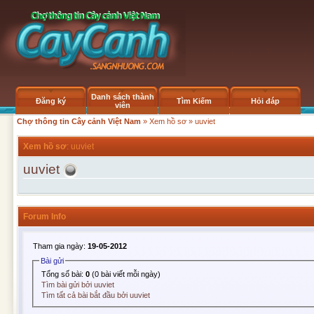
Danh sách thành
Đăng ký
Tìm Kiếm
Hỏi đáp
viên
Chợ thông tin Cây cảnh Việt Nam
»
Xem hồ sơ
» uuviet
Xem hồ sơ
: uuviet
uuviet
Forum Info
Tham gia ngày:
19-05-2012
Bài gửi
Tổng số bài:
0
(0 bài viết mỗi ngày)
Tìm bài gửi bởi uuviet
Tìm tất cả bài bắt đầu bởi uuviet