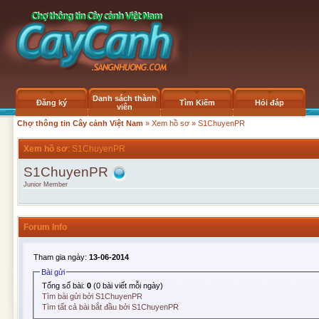
Danh sách thành
Đăng ký
Tìm Kiếm
Hỏi đáp
viên
Chợ thông tin Cây cảnh Việt Nam
»
Xem hồ sơ
» S1ChuyenPR
Xem hồ sơ
: S1ChuyenPR
S1ChuyenPR
Junior Member
Forum Info
Tham gia ngày:
13-06-2014
Bài gửi
Tổng số bài:
0
(0 bài viết mỗi ngày)
Tìm bài gửi bởi S1ChuyenPR
Tìm tất cả bài bắt đầu bởi S1ChuyenPR