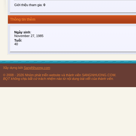
Giới thiệu tham gia:
0
Thông tin thêm
Ngày sinh
:
November 27, 1985
Tuổi
:
40
Xây dựng bởi
SangNhuong.com
© 2008 - 2026 Nhóm phát triển website và thành viên SANGNHUONG.COM.
BQT không chịu bất cứ trách nhiệm nào từ nội dung bài viết của thành viên.