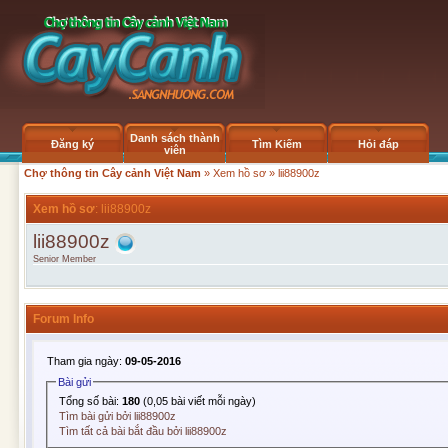
Danh sách thành
Đăng ký
Tìm Kiếm
Hỏi đáp
viên
Chợ thông tin Cây cảnh Việt Nam
»
Xem hồ sơ
» lii88900z
Xem hồ sơ
: lii88900z
lii88900z
Senior Member
Forum Info
Tham gia ngày:
09-05-2016
Bài gửi
Tổng số bài:
180
(0,05 bài viết mỗi ngày)
Tìm bài gửi bởi lii88900z
Tìm tất cả bài bắt đầu bởi lii88900z