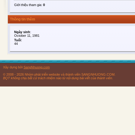
Giới thiệu tham gia:
0
Thông tin thêm
Ngày sinh
:
October 11, 1981
Tuổi
:
44
Xây dựng bởi
SangNhuong.com
© 2008 - 2026 Nhóm phát triển website và thành viên SANGNHUONG.COM.
BQT không chịu bất cứ trách nhiệm nào từ nội dung bài viết của thành viên.