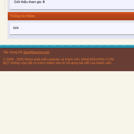
Giới thiệu tham gia:
0
Thông tin thêm
N/A
Xây dựng bởi
SangNhuong.com
© 2008 - 2026 Nhóm phát triển website và thành viên SANGNHUONG.COM.
BQT không chịu bất cứ trách nhiệm nào từ nội dung bài viết của thành viên.