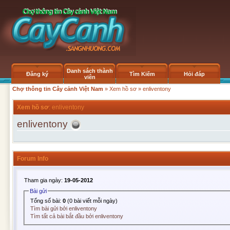
Danh sách thành
Đăng ký
Tìm Kiếm
Hỏi đáp
viên
Chợ thông tin Cây cảnh Việt Nam
»
Xem hồ sơ
» enliventony
Xem hồ sơ
: enliventony
enliventony
Forum Info
Tham gia ngày:
19-05-2012
Bài gửi
Tổng số bài:
0
(0 bài viết mỗi ngày)
Tìm bài gửi bởi enliventony
Tìm tất cả bài bắt đầu bởi enliventony