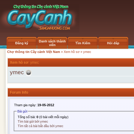
Danh sách thành
Đăng ký
Tìm Kiếm
Hỏi đáp
viên
Chợ thông tin Cây cảnh Việt Nam
»
Xem hồ sơ
» ymec
Xem hồ sơ
: ymec
ymec
Forum Info
Tham gia ngày:
19-05-2012
Bài gửi
Tổng số bài:
0
(0 bài viết mỗi ngày)
Tìm bài gửi bởi ymec
Tìm tất cả bài bắt đầu bởi ymec