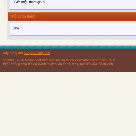
Giới thiệu tham gia:
0
Thông tin thêm
N/A
Xây dựng bởi
SangNhuong.com
© 2008 - 2026 Nhóm phát triển website và thành viên SANGNHUONG.COM.
BQT không chịu bất cứ trách nhiệm nào từ nội dung bài viết của thành viên.