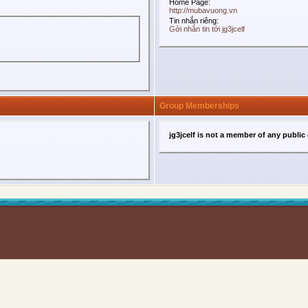
Home Page:
http://mubavuong.vn
Tin nhắn riêng:
Gởi nhắn tin tới jg3jcelf
Group Memberships
jg3jcelf is not a member of any public