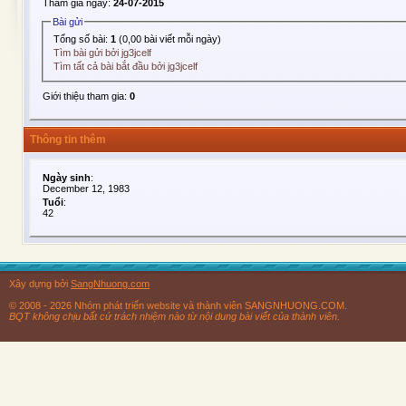
Tham gia ngày:
24-07-2015
Bài gửi
Tổng số bài:
1
(0,00 bài viết mỗi ngày)
Tìm bài gửi bởi jg3jcelf
Tìm tất cả bài bắt đầu bởi jg3jcelf
Giới thiệu tham gia:
0
Thông tin thêm
Ngày sinh
:
December 12, 1983
Tuổi
:
42
Xây dựng bởi
SangNhuong.com
© 2008 - 2026 Nhóm phát triển website và thành viên SANGNHUONG.COM.
BQT không chịu bất cứ trách nhiệm nào từ nội dung bài viết của thành viên.