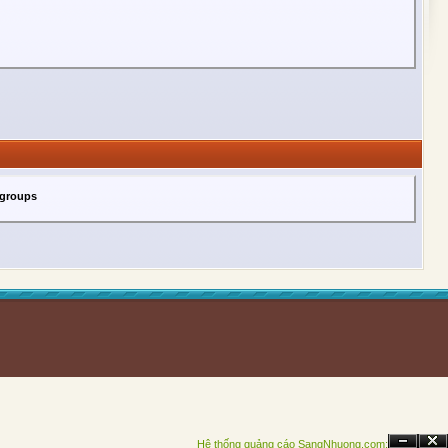
 groups
Hệ thống quảng cáo SangNhuong.com;