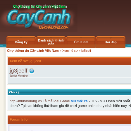
Danh sách thành
Đăng ký
Tìm Kiếm
Hỏi đáp
viên
Chợ thông tin Cây cảnh Việt Nam
»
Xem hồ sơ
» jg3jcelf
Xem hồ sơ
: jg3jcelf
jg3jcelf
Junior Member
Chữ ký
http://mubavuong.vn
Là thể loại Game
Mu mới ra
2015 - MU Open mới nhất 
chưa? Tại sao không thử tham gia để chơi game online hay nhất hiện nay.
Forum Info