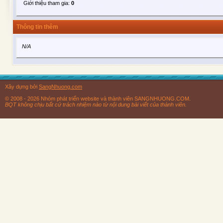
Giới thiệu tham gia:
0
Thông tin thêm
N/A
Xây dựng bởi
SangNhuong.com
© 2008 - 2026 Nhóm phát triển website và thành viên SANGNHUONG.COM.
BQT không chịu bất cứ trách nhiệm nào từ nội dung bài viết của thành viên.