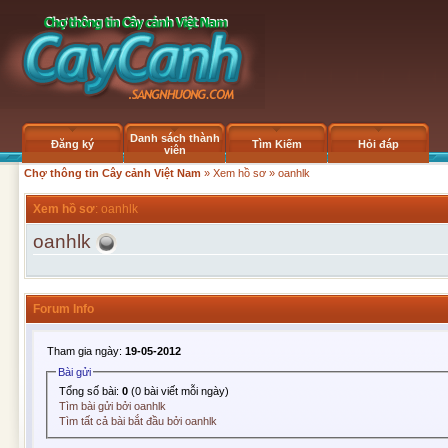
Danh sách thành
Đăng ký
Tìm Kiếm
Hỏi đáp
viên
Chợ thông tin Cây cảnh Việt Nam
»
Xem hồ sơ
» oanhlk
Xem hồ sơ
: oanhlk
oanhlk
Forum Info
Tham gia ngày:
19-05-2012
Bài gửi
Tổng số bài:
0
(0 bài viết mỗi ngày)
Tìm bài gửi bởi oanhlk
Tìm tất cả bài bắt đầu bởi oanhlk