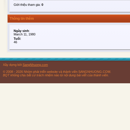
Giới thiệu tham gia:
0
Thông tin thêm
Ngày sinh
:
March 11, 1980
Tuổi
:
46
Xây dựng bởi
SangNhuong.com
© 2008 - 2026 Nhóm phát triển website và thành viên SANGNHUONG.COM.
BQT không chịu bất cứ trách nhiệm nào từ nội dung bài viết của thành viên.