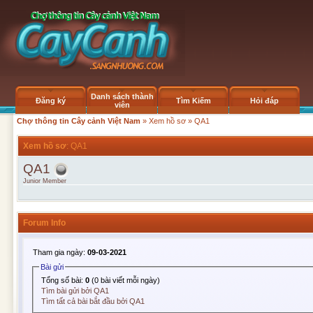
Danh sách thành
Đăng ký
Tìm Kiếm
Hỏi đáp
viên
Chợ thông tin Cây cảnh Việt Nam
»
Xem hồ sơ
» QA1
Xem hồ sơ
: QA1
QA1
Junior Member
Forum Info
Tham gia ngày:
09-03-2021
Bài gửi
Tổng số bài:
0
(0 bài viết mỗi ngày)
Tìm bài gửi bởi QA1
Tìm tất cả bài bắt đầu bởi QA1