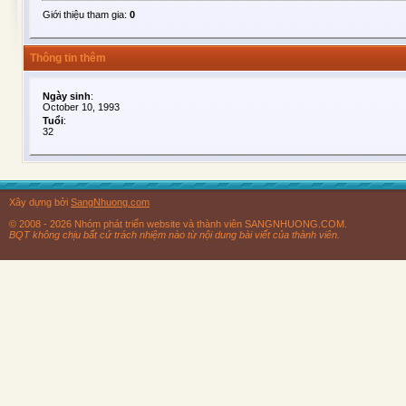
Giới thiệu tham gia:
0
Thông tin thêm
Ngày sinh
:
October 10, 1993
Tuổi
:
32
Xây dựng bởi
SangNhuong.com
© 2008 - 2026 Nhóm phát triển website và thành viên SANGNHUONG.COM.
BQT không chịu bất cứ trách nhiệm nào từ nội dung bài viết của thành viên.