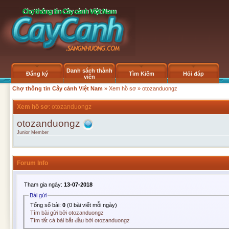
Danh sách thành
Đăng ký
Tìm Kiếm
Hỏi đáp
viên
Chợ thông tin Cây cảnh Việt Nam
»
Xem hồ sơ
» otozanduongz
Xem hồ sơ
: otozanduongz
otozanduongz
Junior Member
Forum Info
Tham gia ngày:
13-07-2018
Bài gửi
Tổng số bài:
0
(0 bài viết mỗi ngày)
Tìm bài gửi bởi otozanduongz
Tìm tất cả bài bắt đầu bởi otozanduongz