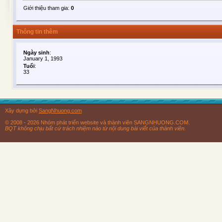
Giới thiệu tham gia:
0
Thông tin thêm
Ngày sinh
:
January 1, 1993
Tuổi
:
33
Xây dựng bởi
SangNhuong.com
© 2008 - 2026 Nhóm phát triển website và thành viên SANGNHUONG.COM.
BQT không chịu bất cứ trách nhiệm nào từ nội dung bài viết của thành viên.