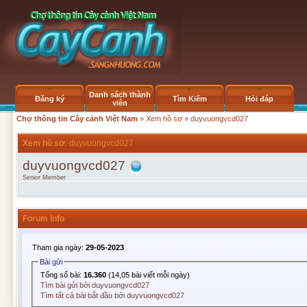
Danh sách thành
Đăng ký
Tìm Kiếm
Hỏi đáp
viên
Chợ thông tin Cây cảnh Việt Nam
»
Xem hồ sơ
» duyvuongvcd027
Xem hồ sơ
: duyvuongvcd027
duyvuongvcd027
Senior Member
Forum Info
Tham gia ngày:
29-05-2023
Bài gửi
Tổng số bài:
16.360
(14,05 bài viết mỗi ngày)
Tìm bài gửi bởi duyvuongvcd027
Tìm tất cả bài bắt đầu bởi duyvuongvcd027