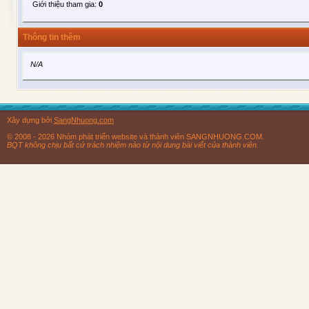
Giới thiệu tham gia:
0
Thông tin thêm
N/A
Xây dựng bởi
SangNhuong.com
© 2008 - 2026 Nhóm phát triển website và thành viên SANGNHUONG.COM.
BQT không chịu bất cứ trách nhiệm nào từ nội dung bài viết của thành viên.