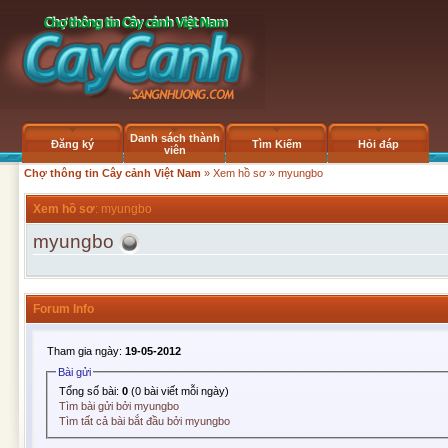
Danh sách thành
Đăng ký
Tìm Kiếm
Hỏi đáp
viên
Chợ thông tin Cây cảnh Việt Nam
»
Xem hồ sơ
» myungbo
Xem hồ sơ
: myungbo
myungbo
Forum Info
Tham gia ngày:
19-05-2012
Bài gửi
Tổng số bài:
0
(0 bài viết mỗi ngày)
Tìm bài gửi bởi myungbo
Tìm tất cả bài bắt đầu bởi myungbo