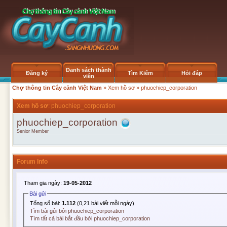
Danh sách thành
Đăng ký
Tìm Kiếm
Hỏi đáp
viên
Chợ thông tin Cây cảnh Việt Nam
»
Xem hồ sơ
» phuochiep_corporation
Xem hồ sơ
: phuochiep_corporation
phuochiep_corporation
Senior Member
Forum Info
Tham gia ngày:
19-05-2012
Bài gửi
Tổng số bài:
1.112
(0,21 bài viết mỗi ngày)
Tìm bài gửi bởi phuochiep_corporation
Tìm tất cả bài bắt đầu bởi phuochiep_corporation