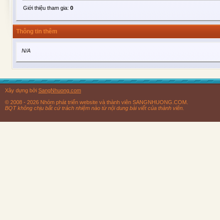
Giới thiệu tham gia:
0
Thông tin thêm
N/A
Xây dựng bởi
SangNhuong.com
© 2008 - 2026 Nhóm phát triển website và thành viên SANGNHUONG.COM.
BQT không chịu bất cứ trách nhiệm nào từ nội dung bài viết của thành viên.