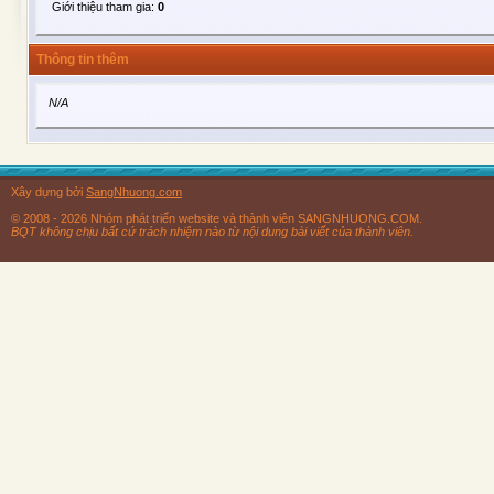
Giới thiệu tham gia:
0
Thông tin thêm
N/A
Xây dựng bởi
SangNhuong.com
© 2008 - 2026 Nhóm phát triển website và thành viên SANGNHUONG.COM.
BQT không chịu bất cứ trách nhiệm nào từ nội dung bài viết của thành viên.