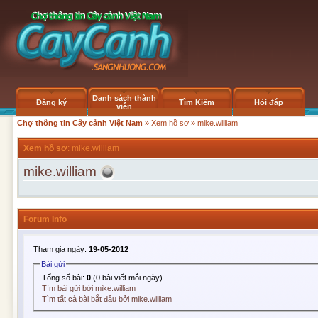
Danh sách thành
Đăng ký
Tìm Kiếm
Hỏi đáp
viên
Chợ thông tin Cây cảnh Việt Nam
»
Xem hồ sơ
» mike.william
Xem hồ sơ
: mike.william
mike.william
Forum Info
Tham gia ngày:
19-05-2012
Bài gửi
Tổng số bài:
0
(0 bài viết mỗi ngày)
Tìm bài gửi bởi mike.william
Tìm tất cả bài bắt đầu bởi mike.william