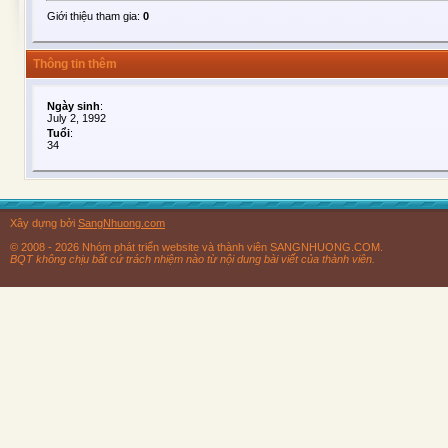
Giới thiệu tham gia:
0
Thông tin thêm
Ngày sinh
:
July 2, 1992
Tuổi
:
34
Xây dựng bởi
SangNhuong.com
© 2008 - 2026 Nhóm phát triển website và thành viên SANGNHUONG.COM.
BQT không chịu bất cứ trách nhiệm nào từ nội dung bài viết của thành viên.