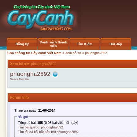
Danh sách thành
Đăng ký
Tìm Kiếm
Hỏi đáp
viên
Chợ thông tin Cây cảnh Việt Nam
»
Xem hồ sơ
» phuongha2892
Xem hồ sơ
: phuongha2892
phuongha2892
Senior Member
Forum Info
Tham gia ngày:
21-06-2014
Bài gửi
Tổng số bài:
155
(0,03 bài viết mỗi ngày)
Tìm bài gửi bởi phuongha2892
Tìm tất cả bài bắt đầu bởi phuongha2892