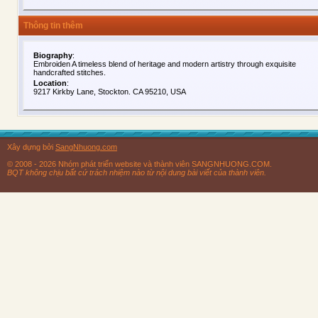
Thông tin thêm
Biography
:
Embroiden A timeless blend of heritage and modern artistry through exquisite
handcrafted stitches.
Location
:
9217 Kirkby Lane, Stockton. CA 95210, USA
Xây dựng bởi
SangNhuong.com
© 2008 - 2026 Nhóm phát triển website và thành viên SANGNHUONG.COM.
BQT không chịu bất cứ trách nhiệm nào từ nội dung bài viết của thành viên.