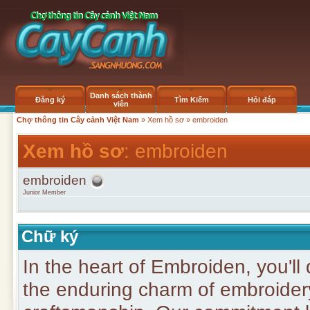
Danh sách thành
Đăng ký
Tìm Kiếm
Hỏi đáp
viên
Chợ thông tin Cây cảnh Việt Nam
»
Xem hồ sơ
» embroiden
Xem hồ sơ
: embroiden
embroiden
Junior Member
Chữ ký
In the heart of Embroiden, you'll
the enduring charm of embroidery