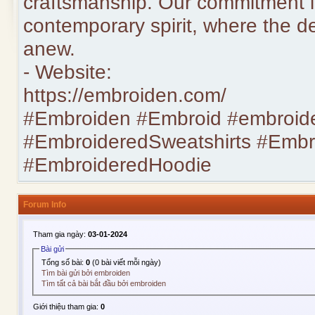
craftsmanship. Our commitment lie
contemporary spirit, where the d
anew.
- Website:
https://embroiden.com/
#Embroiden #Embroid #embroid
#EmbroideredSweatshirts #Embr
#EmbroideredHoodie
Forum Info
Tham gia ngày:
03-01-2024
Bài gửi
Tổng số bài:
0
(0 bài viết mỗi ngày)
Tìm bài gửi bởi embroiden
Tìm tất cả bài bắt đầu bởi embroiden
Giới thiệu tham gia:
0