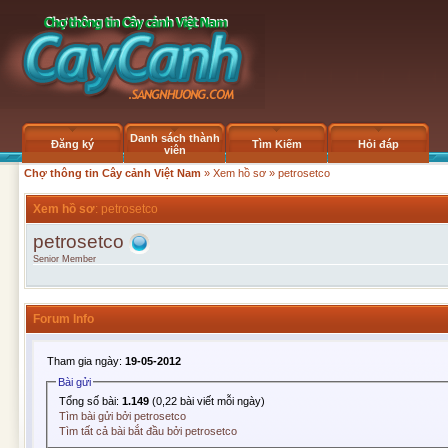
Danh sách thành
Đăng ký
Tìm Kiếm
Hỏi đáp
viên
Chợ thông tin Cây cảnh Việt Nam
»
Xem hồ sơ
» petrosetco
Xem hồ sơ
: petrosetco
petrosetco
Senior Member
Forum Info
Tham gia ngày:
19-05-2012
Bài gửi
Tổng số bài:
1.149
(0,22 bài viết mỗi ngày)
Tìm bài gửi bởi petrosetco
Tìm tất cả bài bắt đầu bởi petrosetco