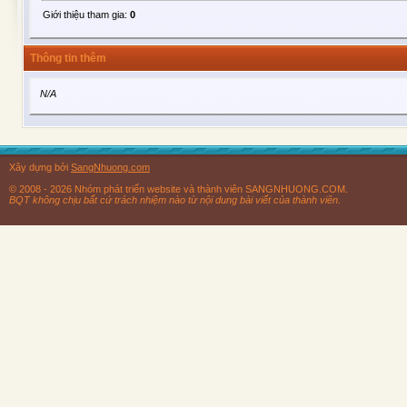
Giới thiệu tham gia:
0
Thông tin thêm
N/A
Xây dựng bởi
SangNhuong.com
© 2008 - 2026 Nhóm phát triển website và thành viên SANGNHUONG.COM.
BQT không chịu bất cứ trách nhiệm nào từ nội dung bài viết của thành viên.